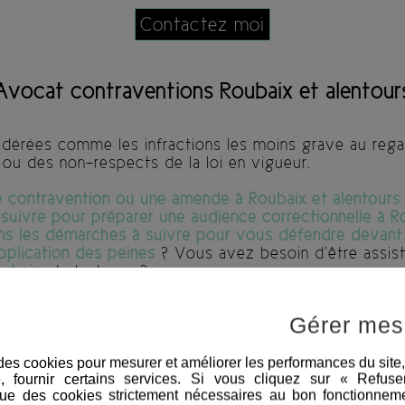
Contactez moi
Avocat contraventions Roubaix et alentour
dérées comme les infractions les moins grave au regard
s ou des non-respects de la loi en vigueur.
e contravention ou une amende à Roubaix et alentour
suivre pour préparer une audience correctionnelle à R
ns les démarches à suivre pour vous défendre devant l
application des peines
? Vous avez besoin d’être assis
ubaix
et alentours ?
en cliquant ici afin d’étudier votre dossier.
Gérer mes
e des cookies pour mesurer et améliorer les performances du site
e, fournir certains services. Si vous cliquez sur « Refus
ue des cookies strictement nécessaires au bon fonctionneme