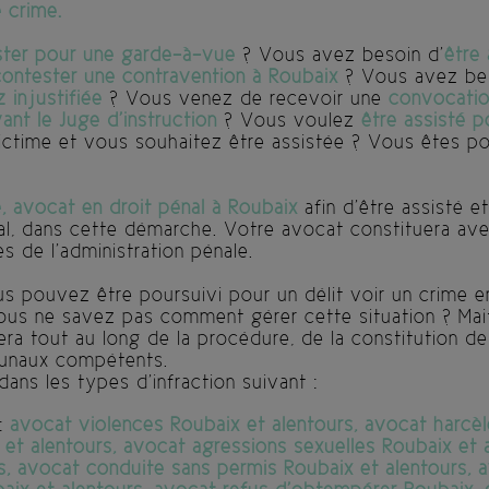
 crime.
ister pour une garde-à-vue
? Vous avez besoin d’
être 
contester une contravention à Roubaix
? Vous avez be
 injustifiée
? Vous venez de recevoir une
convocatio
nt le Juge d’instruction
? Vous voulez
être assisté 
ctime et vous souhaitez être assistée ? Vous êtes pou
e, avocat en droit pénal à Roubaix
afin d’être assisté 
al, dans cette démarche. Votre avocat constituera ave
s de l’administration pénale.
s pouvez être poursuivi pour un délit voir un crime e
ous ne savez pas comment gérer cette situation ? Mait
a tout au long de la procédure, de la constitution de
ibunaux compétents.
 dans les types d’infraction suivant :
:
avocat violences Roubaix et alentours, avocat harcèl
t alentours, avocat agressions sexuelles Roubaix et a
rs, avocat conduite sans permis Roubaix et alentours, 