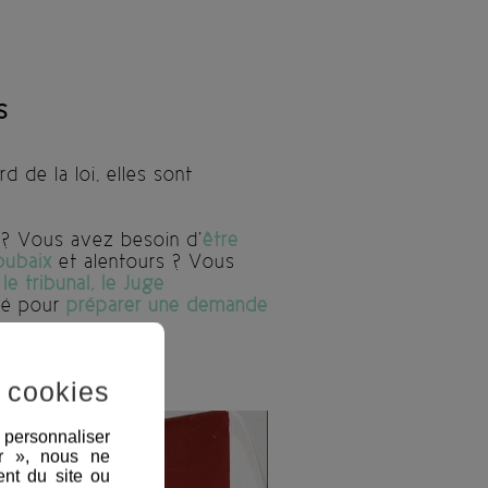
s
 de la loi, elles sont
s
? Vous avez besoin d’
être
oubaix
et alentours ? Vous
e tribunal, le Juge
té pour
préparer une demande
 cookies
, personnaliser
er », nous ne
nt du site ou