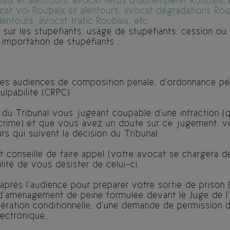
baix et alentours, avocat refus d’obtempérer Roubaix, 
at vol Roubaix et alentours, avocat dégradations Roub
entours, avocat trafic Roubaix, etc.
on sur les stupéfiants, usage de stupéfiants, cession ou
 importation de stupéfiants ;
 des audiences de composition pénale, d’ordonnance p
ulpabilité (CRPC)
du Tribunal vous jugeant coupable d’une infraction (
n crime) et que vous avez un doute sur ce jugement, 
rs qui suivent la décision du Tribunal.
t conseillé de faire appel (votre avocat se chargera d
lité de vous désister de celui-ci.
après l’audience pour préparer votre sortie de prison 
’aménagement de peine formulée devant le Juge de l’ap
ération conditionnelle, d’une demande de permission 
lectronique.