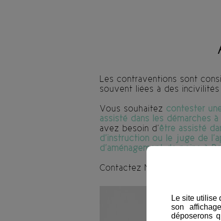
Les contraventions sont consi
souvent liées à des incivilité
Vous souhaitez
contester un
assisté dans les démarches à 
avez besoin d’
être assisté da
d’instruction ou le juge de l’
d’aménagement de peine à Ro
Contactez Maitre Julia Gadilhe 
Le site utilis
son affichag
déposerons q