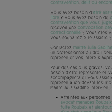
contravention, délit ou encore
Vous avez besoin d’
être ass
libre
? Vous avez besoin de
contravention que vous jugez
recevoir une
convocation deva
correctionnelle
? Vous êtes vi
vous souhaitez être assisté ?
Contactez
maitre Julia Gadilh
un professionnel du droit pén
représenter vos intérêts auprè
Pour des cas plus graves, vou
besoin d’être représenté et v
accompagnera et vous assister
représentation devant les tr
Maitre Julia Gadilhe intervient
Atteintes aux personnes 
avocat menaces Roubaix e
fuite Roubaix et alentou