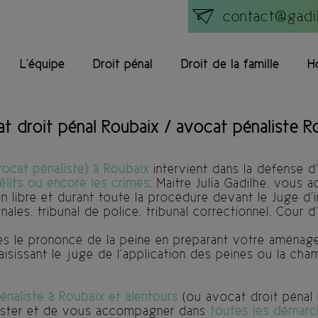
contact@gadil
L'équipe
Droit pénal
Droit de la famille
H
t droit pénal Roubaix / avocat pénaliste R
vocat pénaliste) à Roubaix
intervient dans la défense d’
élits ou encore les crimes
. Maitre Julia Gadilhe, vous
on libre et durant toute la procédure devant le Juge d’
nales, tribunal de police, tribunal correctionnel, Cour 
rès le prononcé de la peine en préparant votre aména
aisissant le juge de l’application des peines ou la cha
naliste à Roubaix et alentours
(ou avocat droit pénal 
ssister et de vous accompagner dans
toutes les démarc