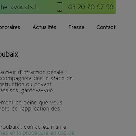
he-avocats.fr
03 20 70 97 59
onoraires
Actualités
Presse
Contact
oubaix
auteur d’infraction pénale :
 accompagnera dès le stade de
instruction ou devant
d’assises, garde-à-vue,
gement de peine que vous
mbre de l’application des
Roubaix), contactez maitre
hes et la procédure en cas de