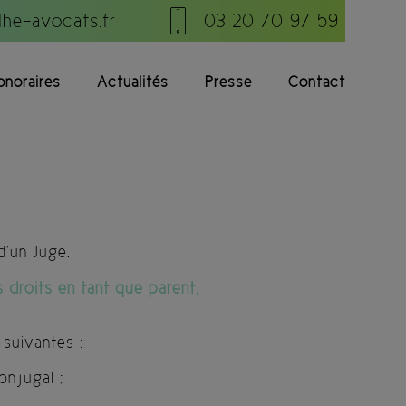
he-avocats.fr
03 20 70 97 59
onoraires
Actualités
Presse
Contact
d’un Juge.
droits en tant que parent,
 suivantes :
onjugal ;