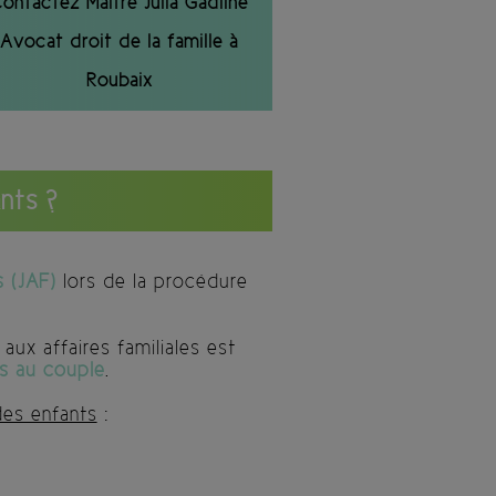
ontactez Maitre Julia Gadilhe
Avocat droit de la famille à
Roubaix
nts ?
s (JAF)
lors de la procédure
aux affaires familiales est
s au couple
.
des enfants
: