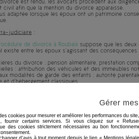
ivorce est rendu, les avocats procèdent aux diligence
 civil afin que la mention du divorce apparaisse.
plus adaptée lorsque les époux ont un patrimoine cons
ue.
ra-judiciaire
:
rocédure de divorce à Roubaix
suppose que les deux é
l existe entre les époux s’agissant des conséquences d
ères du divorce : pension alimentaire, prestation co
lles : attribution des véhicules et des immeubles no
ux modalités de garde des enfants : autorité parentale
te et d’hébergement classiques.
convention de divorce est rédigée par les avocats des
le notaire.
Gérer mes
isé par le notaire, les avocats procèdent aux diligences
 civil afin que la mention du divorce apparaisse.
e des cookies pour mesurer et améliorer les performances du site
 Roubaix est simple
et présente l’avantage de la rapid
e, fournir certains services. Si vous cliquez sur « Refus
ue des cookies strictement nécessaires au bon fonctionneme
consentement.
C
hanger d’avis à tout moment depuis le lien « Mentions légal