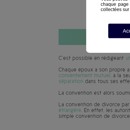
chaque page d
collectées sur 
Ac
P
C’est possible en rédigeant
u
Chaque époux a son propre a
consentement mutuel
, à la s
séparation
dans tous ses effe
La convention est alors soumis
La convention de divorce pa
étrangère
. En effet, les auto
simple convention de divorc