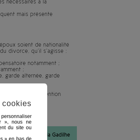
s nécessaires à la
équent mais présente
poux soient de nationalité
u divorce, qu’il s’agisse :
mpensatoire notamment ;
tamment ;
, garde alternée, garde
 deux époux, convention
 cookies
 nécessaires à la
, personnaliser
ité.
er », nous ne
nt du site ou
ontactez Maitre Julia Gadilhe
es » en bas de