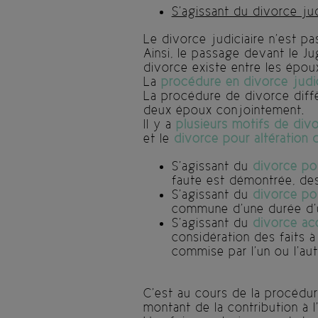
S’agissant du divorce jud
Le divorce judiciaire n’est pa
Ainsi, le passage devant le 
divorce existe entre les époux
La
procédure en divorce judic
La procédure de divorce diffè
deux époux conjointement.
Il y a
plusieurs motifs de div
et le
divorce pour altération d
S’agissant du
divorce po
faute est démontrée, des
S’agissant du
divorce pou
commune d’une durée d’u
S’agissant du
divorce ac
considération des faits à
commise par l’un ou l’aut
C’est au cours de la procédu
montant de la contribution à l