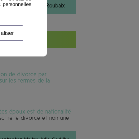
s personnelles
Avocat divorce à Roubaix
aliser
 ?
ion de divorce par
sur les termes de la
es époux est de nationalité
scrire le divorce et non une