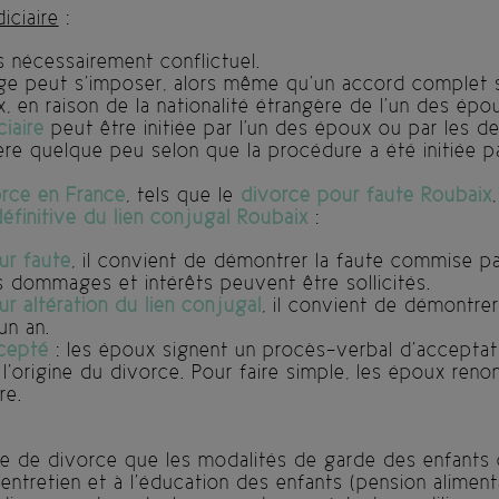
iciaire
:
s nécessairement conflictuel.
Juge peut s’imposer, alors même qu’un accord complet
, en raison de la nationalité étrangère de l’un des épo
iaire
peut être initiée par l'un des époux ou par les 
re quelque peu selon que la procédure a été initiée p
orce en France
, tels que le
divorce pour faute Roubaix
éfinitive du lien conjugal Roubaix
:
ur faute
, il convient de démontrer la faute commise par
 dommages et intérêts peuvent être sollicités.
r altération du lien conjugal
, il convient de démontre
n an.
cepté
: les époux signent un procès-verbal d’acceptat
 l’origine du divorce. Pour faire simple, les époux ren
re.
re de divorce que les modalités de garde des enfant
’entretien et à l’éducation des enfants (pension aliment