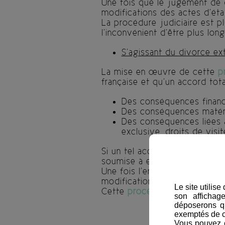
Une fois que le jugement de d
modifications des actes d’état
La procédure judiciaire est 
l’inconvénient d’être plus long
S’agissant du divorce ext
La mise en œuvre de cette
p
française et qu’un accord tota
Des conséquences financi
Des conséquences matérie
Des conséquences liées a
exclusive, droits de visi
Si un tel accord existe, une 
soumise à enregistrement par 
Une fois l’enregistrement réal
modifications des actes d’état
Le site utilis
Cette
procédure de divorce à
son affichag
déposerons q
exemptés de 
Vous pouvez c