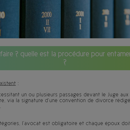
faire ? quelle est la procédure pour entam
?
xistent
:
cessitant un ou plusieurs passages devant le Juge aux af
re, via la signature d’une convention de divorce rédig
.
gories, l’avocat est obligatoire et chaque époux doi