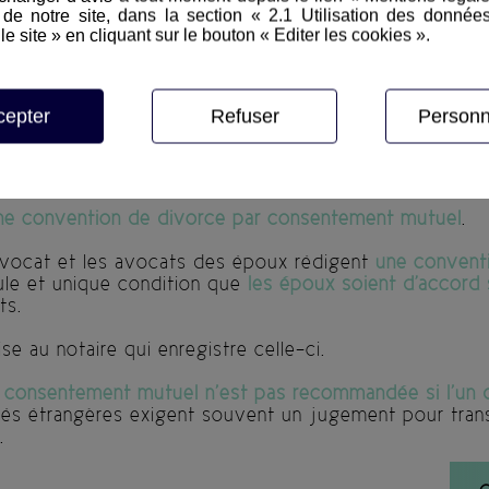
e notre site, dans la section « 2.1 Utilisation des donnée
le site » en cliquant sur le bouton « Editer les cookies ».
cepter
Refuser
Personn
eut-on divorcer sans passer devant un juge
ne convention de divorce par consentement mutuel
.
vocat et les avocats des époux rédigent
une convent
eule et unique condition que
les époux soient d'accord 
ts.
e au notaire qui enregistre celle-ci.
r
consentement mutuel n’est pas recommandée si l’un d
rités étrangères exigent souvent un jugement pour tran
e.